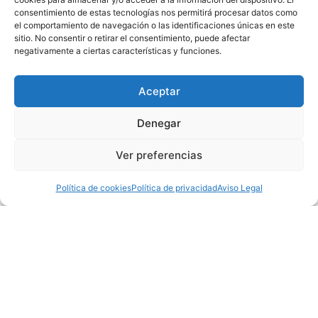
s
– Rigor
- Da
consentimiento de estas tecnologías nos permitirá procesar datos como
el comportamiento de navegación o las identificaciones únicas en este
sitio. No consentir o retirar el consentimiento, puede afectar
negativamente a ciertas características y funciones.
Aceptar
Denegar
Nuestros estudios se dividen en
Ver preferencias
SCOPES periódicos, donde
Política de cookies
Política de privacidad
Aviso Legal
identificamos necesidades
actuales del sector e
investigaciones puntuales o
SCORES, que ofrecen soluciones
a medida.