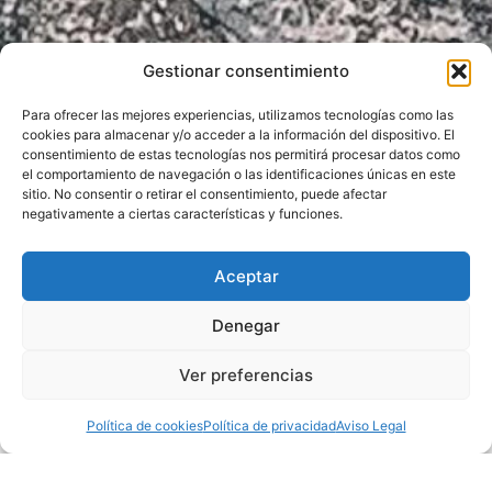
Gestionar consentimiento
BEST AGENCY
Para ofrecer las mejores experiencias, utilizamos tecnologías como las
cookies para almacenar y/o acceder a la información del dispositivo. El
TO WORK FOR
consentimiento de estas tecnologías nos permitirá procesar datos como
el comportamiento de navegación o las identificaciones únicas en este
sitio. No consentir o retirar el consentimiento, puede afectar
negativamente a ciertas características y funciones.
Aceptar
Denegar
Ver preferencias
BEST AGENCY TO WORK FOR
Ranking basado en las opiniones
Política de cookies
Política de privacidad
Aviso Legal
de los profesionales que trabajan
en las agencias en cuanto a qué