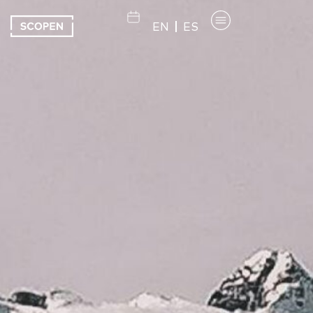
EN
ES