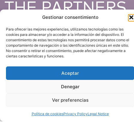
THE PARTNERS
BOOK 2026
Gestionar consentimiento
Para ofrecer las mejores experiencias, utilizamos tecnologías como las
cookies para almacenar y/o acceder a la información del dispositivo. El
consentimiento de estas tecnologías nos permitirá procesar datos como el
comportamiento de navegación o las identificaciones únicas en este sitio.
No consentir o retirar el consentimiento, puede afectar negativamente a
ciertas características y funciones.
01
THE PARTNERS BOOK
Aceptar
Denegar
THE PARTNERS BOOK is a tool
for professionals in the
Ver preferencias
communication industry,
providing detailed information on
Política de cookies
Privacy Policy
Legal Notice
the teams, clients, and services of
leading companies in the sector. It