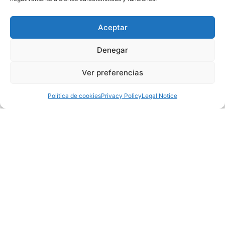
CONTENT
Aceptar
Denegar
SCOPE
Ver preferencias
Política de cookies
Privacy Policy
Legal Notice
CONTENT SCOPE
Research on trends and the use of
Branded Content among
marketers and various sector
agents.